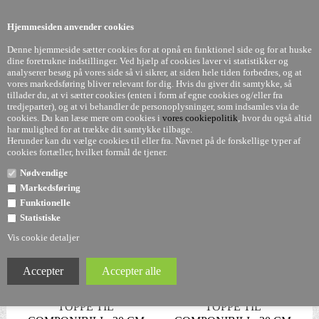
0
Hjemmesiden anvender cookies
Denne hjemmeside sætter cookies for at opnå en funktionel side og for at huske
dine foretrukne indstillinger. Ved hjælp af cookies laver vi statistikker og
analyserer besøg på vores side så vi sikrer, at siden hele tiden forbedres, og at
vores markedsføring bliver relevant for dig. Hvis du giver dit samtykke, så
tillader du, at vi sætter cookies (enten i form af egne cookies og/eller fra
Kartell Componibili Læder Toppe
tredjeparter), og at vi behandler de personoplysninger, som indsamles via de
cookies. Du kan læse mere om cookies i
vores cookiepolitik
, hvor du også altid
har mulighed for at trække dit samtykke tilbage.
Herunder kan du vælge cookies til eller fra. Navnet på de forskellige typer af
cookies fortæller, hvilket formål de tjener.
Nødvendige
Markedsføring
Funktionelle
Statistiske
Vis cookie detaljer
160,00 DKK
160,00 DKK
TOPPE TIL
TOPPE TIL