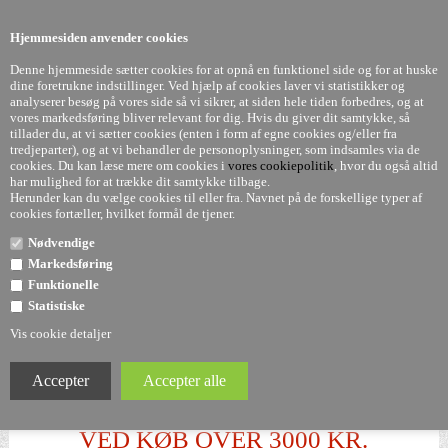
0
Hjemmesiden anvender cookies
Denne hjemmeside sætter cookies for at opnå en funktionel side og for at huske
dine foretrukne indstillinger. Ved hjælp af cookies laver vi statistikker og
analyserer besøg på vores side så vi sikrer, at siden hele tiden forbedres, og at
vores markedsføring bliver relevant for dig. Hvis du giver dit samtykke, så
tillader du, at vi sætter cookies (enten i form af egne cookies og/eller fra
Ingen varer fundet
tredjeparter), og at vi behandler de personoplysninger, som indsamles via de
cookies. Du kan læse mere om cookies i
vores cookiepolitik
, hvor du også altid
har mulighed for at trække dit samtykke tilbage.
FYSISK BUTIK
Herunder kan du vælge cookies til eller fra. Navnet på de forskellige typer af
cookies fortæller, hvilket formål de tjener.
KOM OG BESØG OS
Nødvendige
BELIGGENDE I VEJLE
Markedsføring
Funktionelle
7583 9761
Statistiske
RING 10-17 PÅ HVERDAGE
Vis cookie detaljer
VERDENS BEDSTE KUNDESERVICE
FRI FRAGT
VED KØB OVER 3000 KR.