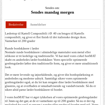
Sendes om:
Sendes mandag morgen
Beskrivelse
Anmeldelser
Lædertop til Kartell Componibili i Ø: 40 cm bruges til Kartells
componibili, og giver et flot finish til det italienske design ikon.
Varmefast til 200 grader
Runde bordskånere i læder
Normale runde bordskånere i almindelige materialer som metal eller
silikone er tit kedelige og traditionelle. Vi har med vores cirkel hotMAT
skabt en anderledes læder bordskåner. Vores specielle optimerede
genbrugslæder løfter den traditionelle form, og giver et mere utraditionelt
look.
Det er mere levende og iøjnefaldende, og giver din bordopdækning et
anderledes og moderne udtryk. Samtidigt sikrer vores optimerede
genbrugslæder også, at du let kan rengøre dine læder bordskånere med
glasrens, og at overfladen er smudsafvisende og vandafvisende. Så du er
sikrer altid pæne læder bordskånere til bordet.
I vores hotMAT har vi øget tykkelsen af vores optimerede genbrugslæder
til 3mm og det gør, at de er varmefaste op til 200 grader. Så nu er der rig
mulighed for også at servere i pander eller gryder på bordet med stil. Vores