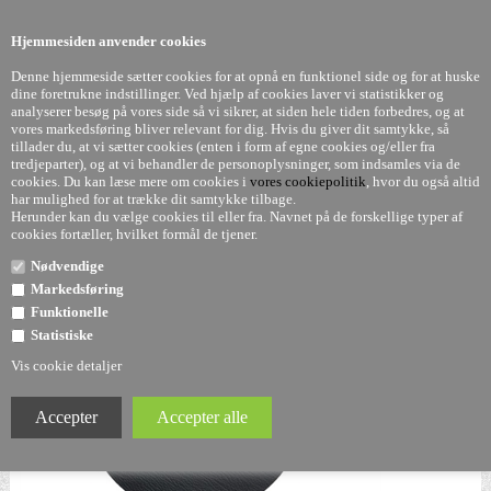
0
Hjemmesiden anvender cookies
Denne hjemmeside sætter cookies for at opnå en funktionel side og for at huske
dine foretrukne indstillinger. Ved hjælp af cookies laver vi statistikker og
analyserer besøg på vores side så vi sikrer, at siden hele tiden forbedres, og at
vores markedsføring bliver relevant for dig. Hvis du giver dit samtykke, så
tillader du, at vi sætter cookies (enten i form af egne cookies og/eller fra
Toppe til componibili - 40 cm - antracit grå/ sort - læder
tredjeparter), og at vi behandler de personoplysninger, som indsamles via de
cookies. Du kan læse mere om cookies i
vores cookiepolitik
, hvor du også altid
- LindDNA
har mulighed for at trække dit samtykke tilbage.
Herunder kan du vælge cookies til eller fra. Navnet på de forskellige typer af
cookies fortæller, hvilket formål de tjener.
Nødvendige
Markedsføring
Funktionelle
Statistiske
Vis cookie detaljer