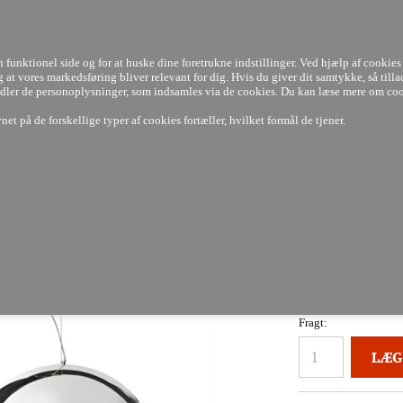
LAGERVARER
3-7 DAGE
14 DAGES
FULD RETURRET
100%
PRISGARANTI
funktionel side og for at huske dine foretrukne indstillinger. Ved hjælp af cookies 
 og at vores markedsføring bliver relevant for dig. Hvis du giver dit samtykke, så tilla
handler de personoplysninger, som indsamles via de cookies. Du kan læse mere om co
et på de forskellige typer af cookies fortæller, hvilket formål de tjener.
Nyheder
Tilbud
ampe i krom - Kartell
Pris ved
Levering:
Fragt: