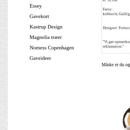
Essey
Farve:
kobber/rr, Guld/
Gavekort
Kastrup Design
Designer: Ferruc
Magnolia træer
"Vi gør opmærksom
reklamation."
Nomess Copenhagen
Gaveideer
Måske er du ogs