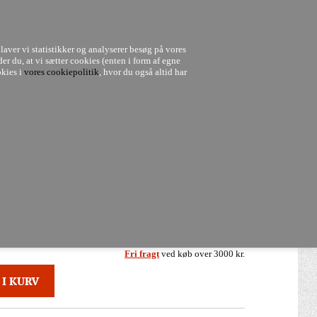
MAIL - KUNDESERVICE@DESIGNBUTIKKEN.DK
laver vi statistikker og analyserer besøg på vores
0
der du, at vi sætter cookies (enten i form af egne
okies i
vores cookiepolitik
, hvor du også altid har
Om shoppen
Indretningshjælp
Uddannelse og kurser
3.662,00
DKK
Fri fragt
ved køb over 3000 kr.