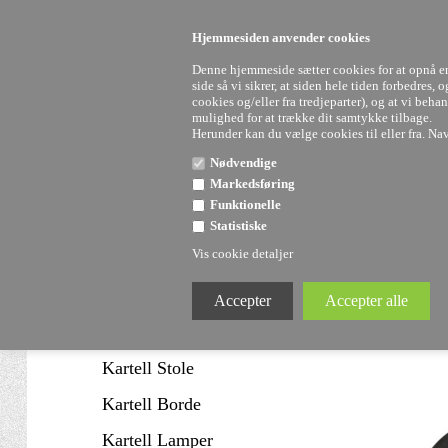
FRI FRAGT
VED KØB OVER 3000 KR.
HURTIG LEVERING PÅ 
FYSISK BUTIK I VEJLE
Hjemmesiden anvender cookies
Denne hjemmeside sætter cookies for at opnå en 
side så vi sikrer, at siden hele tiden forbedres,
cookies og/eller fra tredjeparter), og at vi be
mulighed for at trække dit samtykke tilbage.
Herunder kan du vælge cookies til eller fra. Navn
Nødvendige
Markedsføring
Funktionelle
Statistiske
Vis cookie detaljer
Uddannelser hos Staun
Kartell FLY l
Staun Denmark
Kartell SALE
Kartell Stole
Kartell Borde
Kartell Lamper