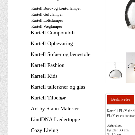
Kartell Bord- og kontorlamper
Kartell Gulvlamper
Kartell Loftslamper
Kartell Væglamper
Kartell Componibili
Kartell Opbevaring
Kartell Sofaer og lænestole
Kartell Fashion
Kartell Kids
Kartell tallerkner og glas
Kartell Tilbehør
Beskrivelse
Art by Staun Malerier
Kartell FL/Y finde
FL/Y er en bestsel
LindDNA Lædertoppe
Størrelse:
Cozy Living
Højde: 33 cm.
Ø: 52 cm.