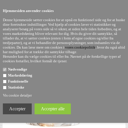
0
Hjemmesiden anvender cookies
Denne hjemmeside sætter cookies for at opnå en funktionel side og for at huske
dine foretrukne indstillinger. Ved hjælp af cookies laver vi statistikker og
analyserer besøg på vores side så vi sikrer, at siden hele tiden forbedres, og at
vores markedsføring bliver relevant for dig. Hvis du giver dit samtykke, så
tillader du, at vi sætter cookies (enten i form af egne cookies og/eller fra
Kartell FLY lampe i guld - Kartell
tredjeparter), og at vi behandler de personoplysninger, som indsamles via de
cookies. Du kan læse mere om cookies i
vores cookiepolitik
, hvor du også altid
har mulighed for at trække dit samtykke tilbage.
Herunder kan du vælge cookies til eller fra. Navnet på de forskellige typer af
cookies fortæller, hvilket formål de tjener.
Nødvendige
Markedsføring
Funktionelle
Statistiske
Vis cookie detaljer