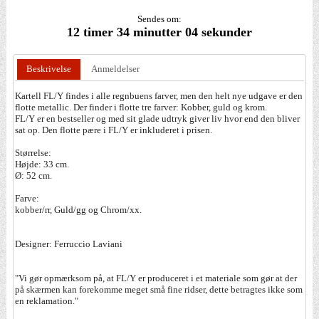
Sendes om:
12 timer 34 minutter 03 sekunder
Beskrivelse
Anmeldelser
Kartell FL/Y findes i alle regnbuens farver, men den helt nye udgave er den
flotte metallic. Der finder i flotte tre farver: Kobber, guld og krom.
FL/Y er en bestseller og med sit glade udtryk giver liv hvor end den bliver
sat op. Den flotte pære i FL/Y er inkluderet i prisen.
Størrelse:
Højde: 33 cm.
Ø: 52 cm.
Farve:
kobber/rr, Guld/gg og Chrom/xx.
Designer: Ferruccio Laviani
"Vi gør opmærksom på, at FL/Y er produceret i et materiale som gør at der
på skærmen kan forekomme meget små fine ridser, dette betragtes ikke som
en reklamation."