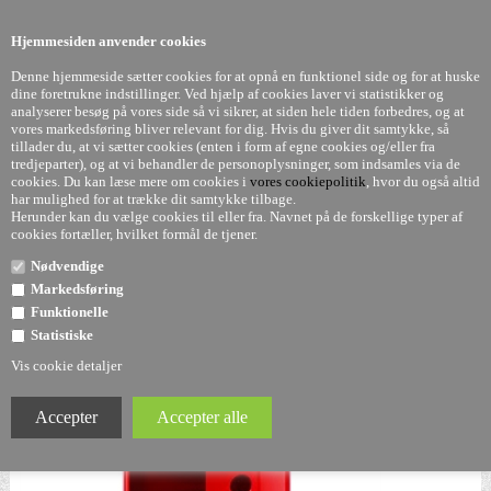
0
Hjemmesiden anvender cookies
Denne hjemmeside sætter cookies for at opnå en funktionel side og for at huske
dine foretrukne indstillinger. Ved hjælp af cookies laver vi statistikker og
analyserer besøg på vores side så vi sikrer, at siden hele tiden forbedres, og at
vores markedsføring bliver relevant for dig. Hvis du giver dit samtykke, så
tillader du, at vi sætter cookies (enten i form af egne cookies og/eller fra
Componibili - Rød - 3. rum - Anna Castelli - Kartell
tredjeparter), og at vi behandler de personoplysninger, som indsamles via de
cookies. Du kan læse mere om cookies i
vores cookiepolitik
, hvor du også altid
har mulighed for at trække dit samtykke tilbage.
Herunder kan du vælge cookies til eller fra. Navnet på de forskellige typer af
cookies fortæller, hvilket formål de tjener.
Nødvendige
Markedsføring
Funktionelle
Statistiske
Vis cookie detaljer