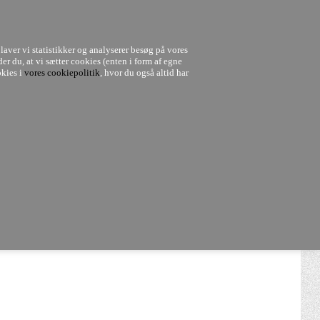
MAIL - KUNDESERVICE@DESIGNBUTIKKEN.DK
laver vi statistikker og analyserer besøg på vores
0
der du, at vi sætter cookies (enten i form af egne
okies i
vores cookiepolitik
, hvor du også altid har
Om shoppen
Indretningshjælp
Uddannelse og kurser