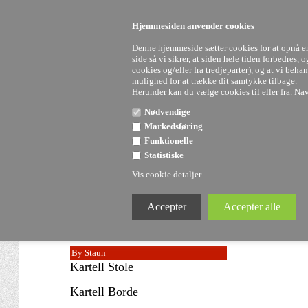
FRI FRAGT
VED KØB OVER 3000 KR.
HURTIG LEVERING PÅ 
FYSISK BUTIK I VEJLE
Hjemmesiden anvender cookies
Denne hjemmeside sætter cookies for at opnå en 
side så vi sikrer, at siden hele tiden forbedres,
cookies og/eller fra tredjeparter), og at vi be
mulighed for at trække dit samtykke tilbage.
Herunder kan du vælge cookies til eller fra. Navn
Nødvendige
Markedsføring
Funktionelle
Statistiske
Vis cookie detaljer
Uddannelser hos Staun
Ingen varer funde
Staun Denmark
Kartell SALE
By Staun
Kartell Stole
Kartell Borde