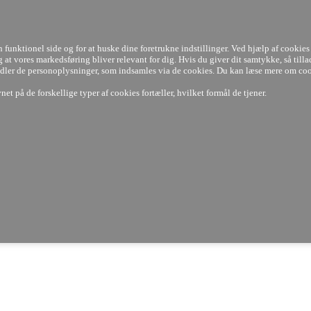
LAGERVARER
3-7 DAGE
14 DAGES
FULD RETURRET
100%
PRISGARANTI
funktionel side og for at huske dine foretrukne indstillinger. Ved hjælp af cookies 
 og at vores markedsføring bliver relevant for dig. Hvis du giver dit samtykke, så tilla
handler de personoplysninger, som indsamles via de cookies. Du kan læse mere om co
et på de forskellige typer af cookies fortæller, hvilket formål de tjener.
Nyheder
Tilbud
t