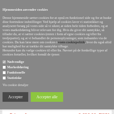
0
Hjemmesiden anvender cookies
Denne hjemmeside sætter cookies for at opnå en funktionel side og for at huske
dine foretrukne indstillinger. Ved hjælp af cookies laver vi statistikker og
analyserer besøg på vores side så vi sikrer, at siden hele tiden forbedres, og at
vores markedsføring bliver relevant for dig. Hvis du giver dit samtykke, så
tillader du, at vi sætter cookies (enten i form af egne cookies og/eller fra
Trays reol med hjul fa Kartell - Piero Lissoni
tredjeparter), og at vi behandler de personoplysninger, som indsamles via de
cookies. Du kan læse mere om cookies i
vores cookiepolitik
, hvor du også altid
har mulighed for at trække dit samtykke tilbage.
Herunder kan du vælge cookies til eller fra. Navnet på de forskellige typer af
cookies fortæller, hvilket formål de tjener.
Nødvendige
Markedsføring
Funktionelle
Statistiske
Vis cookie detaljer