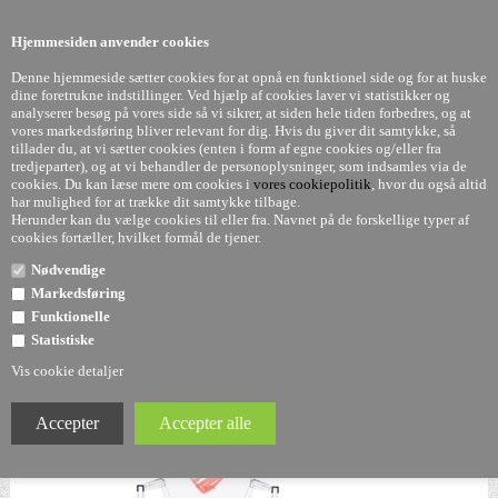
0
Hjemmesiden anvender cookies
Denne hjemmeside sætter cookies for at opnå en funktionel side og for at huske
dine foretrukne indstillinger. Ved hjælp af cookies laver vi statistikker og
analyserer besøg på vores side så vi sikrer, at siden hele tiden forbedres, og at
vores markedsføring bliver relevant for dig. Hvis du giver dit samtykke, så
tillader du, at vi sætter cookies (enten i form af egne cookies og/eller fra
Lou Lou Ghost - klar. m. hjerte - Børnestol - Philippe
tredjeparter), og at vi behandler de personoplysninger, som indsamles via de
cookies. Du kan læse mere om cookies i
vores cookiepolitik
, hvor du også altid
Starck - Kartell
har mulighed for at trække dit samtykke tilbage.
Herunder kan du vælge cookies til eller fra. Navnet på de forskellige typer af
cookies fortæller, hvilket formål de tjener.
Nødvendige
Markedsføring
Funktionelle
Statistiske
Vis cookie detaljer