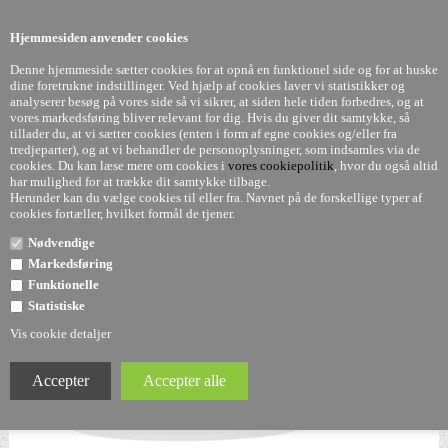
0
Hjemmesiden anvender cookies
Denne hjemmeside sætter cookies for at opnå en funktionel side og for at huske
dine foretrukne indstillinger. Ved hjælp af cookies laver vi statistikker og
analyserer besøg på vores side så vi sikrer, at siden hele tiden forbedres, og at
vores markedsføring bliver relevant for dig. Hvis du giver dit samtykke, så
tillader du, at vi sætter cookies (enten i form af egne cookies og/eller fra
Kartell Bellissima lampe fra Kartell
tredjeparter), og at vi behandler de personoplysninger, som indsamles via de
cookies. Du kan læse mere om cookies i
vores cookiepolitik
, hvor du også altid
har mulighed for at trække dit samtykke tilbage.
Herunder kan du vælge cookies til eller fra. Navnet på de forskellige typer af
cookies fortæller, hvilket formål de tjener.
Nødvendige
Markedsføring
Funktionelle
Statistiske
Vis cookie detaljer