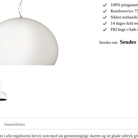
100% prisgarant
Kundeservice 75
Sikker nethand
14 dages fuld re
FRI fragt v/køb 
Sendes
Sendes om:
Anmeldelser
es i alle regnbuens farver, som med sin gennemsigtige skærm og sit glade udtryk giv