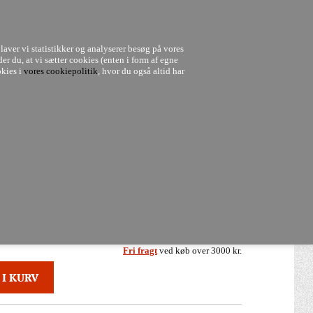
MAIL - KUNDESERVICE@DESIGNBUTIKKEN.DK
laver vi statistikker og analyserer besøg på vores
0
der du, at vi sætter cookies (enten i form af egne
okies i
vores cookiepolitik
, hvor du også altid har
Om shoppen
Indretningshjælp
Uddannelse og kurser
2.730,00
DKK
Fri fragt
ved køb over 3000 kr.