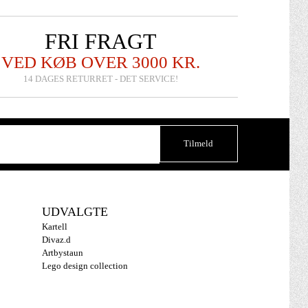
FRI FRAGT
VED KØB OVER 3000 KR.
14 DAGES RETURRET - DET SERVICE!
UDVALGTE
Kartell
Divaz.d
Artbystaun
Lego design collection