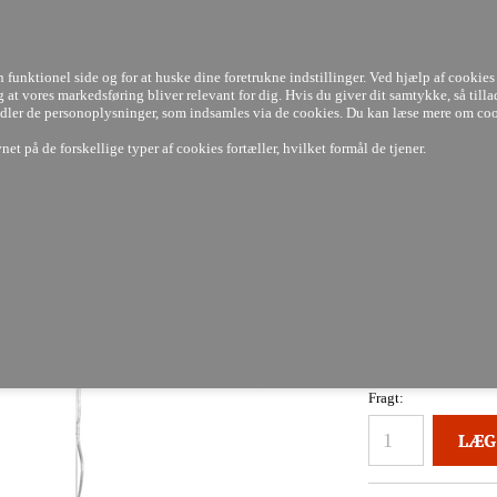
LAGERVARER
3-7 DAGE
14 DAGES
FULD RETURRET
100%
PRISGARANTI
funktionel side og for at huske dine foretrukne indstillinger. Ved hjælp af cookies 
 og at vores markedsføring bliver relevant for dig. Hvis du giver dit samtykke, så tilla
handler de personoplysninger, som indsamles via de cookies. Du kan læse mere om co
et på de forskellige typer af cookies fortæller, hvilket formål de tjener.
Nyheder
Tilbud
id - Ferruccio Laviani - Kartell
Pris ved
Levering:
Fragt: