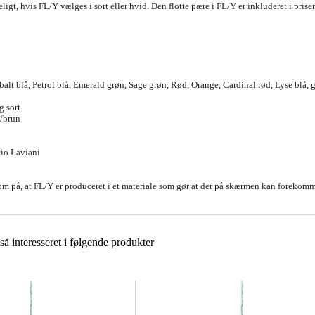
ligt, hvis FL/Y vælges i sort eller hvid. Den flotte pære i FL/Y er inkluderet i prise
alt blå, Petrol blå, Emerald grøn, Sage grøn, Rød, Orange, Cardinal rød, Lyse blå, gu
 sort.
t/brun
cio Laviani
 på, at FL/Y er produceret i et materiale som gør at der på skærmen kan forekomme
å interesseret i følgende produkter