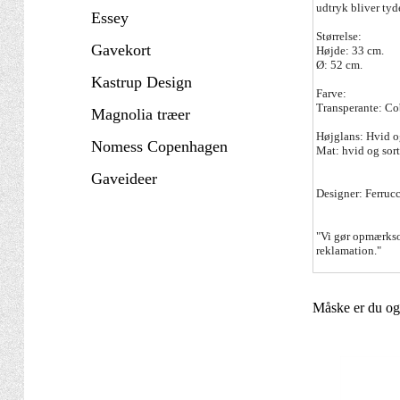
udtryk bliver tyde
Essey
Størrelse:
Gavekort
Højde: 33 cm.
Ø: 52 cm.
Kastrup Design
Farve:
Transperante: Cob
Magnolia træer
Højglans: Hvid og
Nomess Copenhagen
Mat: hvid og sor
Gaveideer
Designer: Ferruc
"Vi gør opmærksom
reklamation."
Måske er du ogs