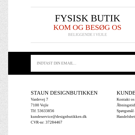
FYSISK BUTIK
KOM OG BESØG OS
BELIGGENDE I VEJLE
STAUN DESIGNBUTIKKEN
KUNDE
Vardevej 7
Kontakt os
7100 Vejle
Åbningstid
Tlf. 53633856
Spørgsmål 
kundeservice@designbutikken.dk
Handelsbet
CVR-nr: 37284467