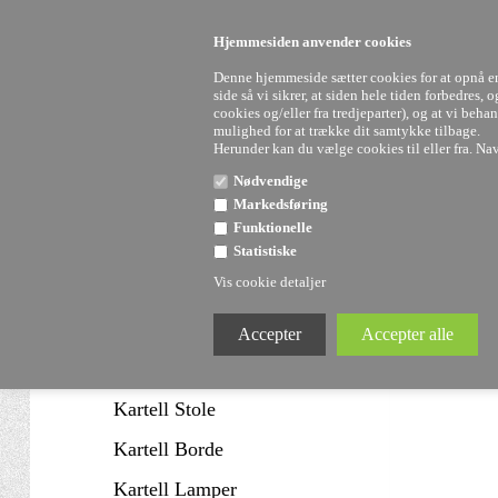
FRI FRAGT
VED KØB OVER 3000 KR.
HURTIG LEVERING PÅ 
FYSISK BUTIK I VEJLE
Hjemmesiden anvender cookies
Denne hjemmeside sætter cookies for at opnå en 
side så vi sikrer, at siden hele tiden forbedres,
cookies og/eller fra tredjeparter), og at vi be
mulighed for at trække dit samtykke tilbage.
Herunder kan du vælge cookies til eller fra. Navn
Nødvendige
Markedsføring
Funktionelle
Statistiske
Vis cookie detaljer
Uddannelser hos Staun
FL/Y - Mat hv
Staun Denmark
Kartell SALE
Kartell Stole
Kartell Borde
Kartell Lamper