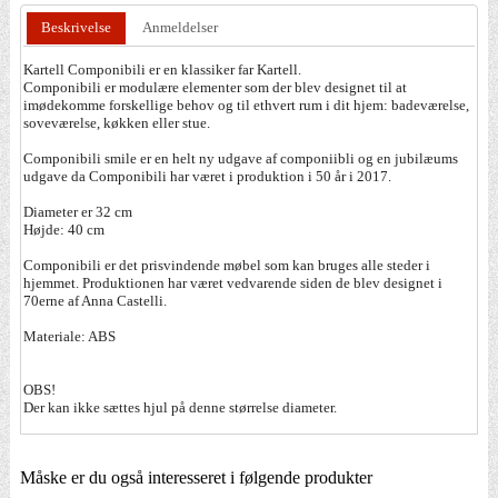
Beskrivelse
Anmeldelser
Kartell Componibili er en klassiker far Kartell.
Componibili er modulære elementer som der blev designet til at
imødekomme forskellige behov og til ethvert rum i dit hjem: badeværelse,
soveværelse, køkken eller stue.
Componibili smile er en helt ny udgave af componiibli og en jubilæums
udgave da Componibili har været i produktion i 50 år i 2017.
Diameter er 32 cm
Højde: 40 cm
Componibili er det prisvindende møbel som kan bruges alle steder i
hjemmet. Produktionen har været vedvarende siden de blev designet i
70erne af Anna Castelli.
Materiale: ABS
OBS!
Der kan ikke sættes hjul på denne størrelse diameter.
Måske er du også interesseret i følgende produkter