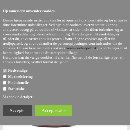
0
Hjemmesiden anvender cookies
Denne hjemmeside sætter cookies for at opnå en funktionel side og for at huske
dine foretrukne indstillinger. Ved hjælp af cookies laver vi statistikker og
analyserer besøg på vores side så vi sikrer, at siden hele tiden forbedres, og at
vores markedsføring bliver relevant for dig. Hvis du giver dit samtykke, så
tillader du, at vi sætter cookies (enten i form af egne cookies og/eller fra
Componibili - SMILE 2 k - 2. rum - Kartell
tredjeparter), og at vi behandler de personoplysninger, som indsamles via de
cookies. Du kan læse mere om cookies i
vores cookiepolitik
, hvor du også altid
har mulighed for at trække dit samtykke tilbage.
Herunder kan du vælge cookies til eller fra. Navnet på de forskellige typer af
cookies fortæller, hvilket formål de tjener.
Nødvendige
Markedsføring
Funktionelle
Statistiske
Vis cookie detaljer