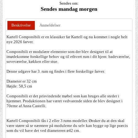
Sendes om:
Sendes mandag morgen
Beskrivelse
Anmeldelser
Kartell Componibili er en klassiker far Kartell og nu kommet i nogle helt
nye 2026 farver.
Componibili er modulære elementer som der blev designet til at
imødekomme forskellige behov og til ethvert rum i dit hjem: badeværelse,
soveværelse, køkken eller stue.
Denne udgave har 3. rum og findes i flere forskellige farver.
Diameter er 32 cm
Højde: 58,5 cm
Componibili er det prisvindende møbel som kan bruges alle steder i
hjemmet. Produktionen har været vedvarende siden de blev designet i
70erne af Anna Castelli.
Kartell Componibili fås i 2 eller 3 rums modeller. Ønsker du at den skal
være større så se nærmere på modulerne du selv kan bygge op lige præcis
som du vil have det ved diameteren ø42 cm.