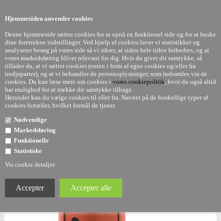
0
Hjemmesiden anvender cookies
Denne hjemmeside sætter cookies for at opnå en funktionel side og for at huske
dine foretrukne indstillinger. Ved hjælp af cookies laver vi statistikker og
analyserer besøg på vores side så vi sikrer, at siden hele tiden forbedres, og at
vores markedsføring bliver relevant for dig. Hvis du giver dit samtykke, så
tillader du, at vi sætter cookies (enten i form af egne cookies og/eller fra
Componibili - orange - 3. rum - Kartell
tredjeparter), og at vi behandler de personoplysninger, som indsamles via de
cookies. Du kan læse mere om cookies i
vores cookiepolitik
, hvor du også altid
har mulighed for at trække dit samtykke tilbage.
Herunder kan du vælge cookies til eller fra. Navnet på de forskellige typer af
cookies fortæller, hvilket formål de tjener.
Nødvendige
Markedsføring
Funktionelle
Statistiske
Vis cookie detaljer