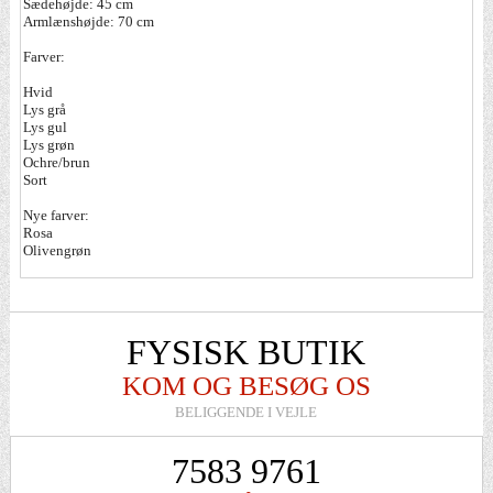
Sædehøjde: 45 cm
Armlænshøjde: 70 cm
Farver:
Hvid
Lys grå
Lys gul
Lys grøn
Ochre/brun
Sort
Nye farver:
Rosa
Olivengrøn
FYSISK BUTIK
KOM OG BESØG OS
BELIGGENDE I VEJLE
7583 9761