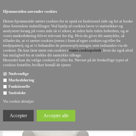
0
Hjemmesiden anvender cookies
Denne hjemmeside sætter cookies for at opnå en funktionel side og for at huske
dine foretrukne indstillinger. Ved hjælp af cookies laver vi statistikker og
analyserer besøg på vores side så vi sikrer, at siden hele tiden forbedres, og at
vores markedsføring bliver relevant for dig. Hvis du giver dit samtykke, så
tillader du, at vi sætter cookies (enten i form af egne cookies og/eller fra
Bubble Club stol - Philippe Starck - Kartell
tredjeparter), og at vi behandler de personoplysninger, som indsamles via de
cookies. Du kan læse mere om cookies i
vores cookiepolitik
, hvor du også altid
har mulighed for at trække dit samtykke tilbage.
Herunder kan du vælge cookies til eller fra. Navnet på de forskellige typer af
cookies fortæller, hvilket formål de tjener.
Nødvendige
Markedsføring
Funktionelle
Statistiske
Vis cookie detaljer