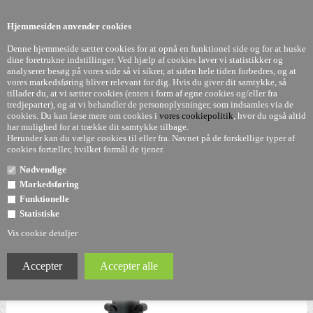
0
Hjemmesiden anvender cookies
Denne hjemmeside sætter cookies for at opnå en funktionel side og for at huske
dine foretrukne indstillinger. Ved hjælp af cookies laver vi statistikker og
analyserer besøg på vores side så vi sikrer, at siden hele tiden forbedres, og at
vores markedsføring bliver relevant for dig. Hvis du giver dit samtykke, så
tillader du, at vi sætter cookies (enten i form af egne cookies og/eller fra
Bourgie - Bordlampe - mat sort - Limited edition -
tredjeparter), og at vi behandler de personoplysninger, som indsamles via de
cookies. Du kan læse mere om cookies i
vores cookiepolitik
, hvor du også altid
Kartell
har mulighed for at trække dit samtykke tilbage.
Herunder kan du vælge cookies til eller fra. Navnet på de forskellige typer af
cookies fortæller, hvilket formål de tjener.
Nødvendige
Markedsføring
Funktionelle
Statistiske
Vis cookie detaljer